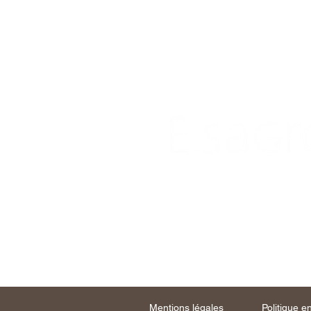
Palais de l
1 avenue Hen
98 000 MC
Mentions légales
Politique e