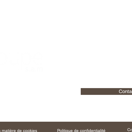
Vous êtes HBJO et seriez 
avec nous ? n'hésite
a Scala
Conta
ri Dunant
 MONACO
Co
n matière de cookies
Politique de confidentialité