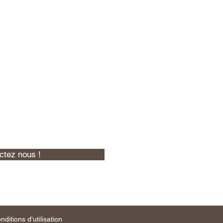
intéressés par un partenariat
z pas à nous contacter !
ctez nous !
nditions d'utilisation