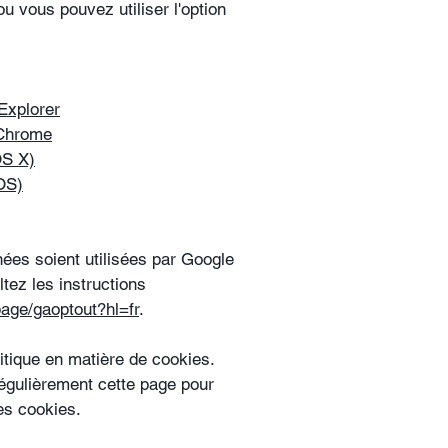
ou vous pouvez utiliser l'option
Explorer
 Chrome
OS X)
OS)
ées soient utilisées par Google
tez les instructions
page/gaoptout?hl=fr
.
litique en matière de cookies.
égulièrement cette page pour
les cookies.